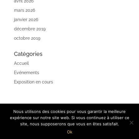
avril 2026
mars 2026
janvier 2026
décembre 2019
octobre 2019
Catégories
Accueil
Evénements
Exposition en cours
Nous utilisons des cookies pour vous garantir la meilleure
expérience sur notre site web. Si vous continuez à utiliser ce
site, nous supposerons que vous en êtes satisfait.
Ok
©2019
Agence web
Groupe écho |
Mentions Légales