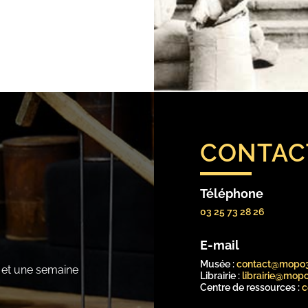
CONTAC
Téléphone
03 25 73 28 26
E-mail
Musée :
contact@mopo
e et une semaine
Librairie :
librairie@mop
Centre de ressources :
c