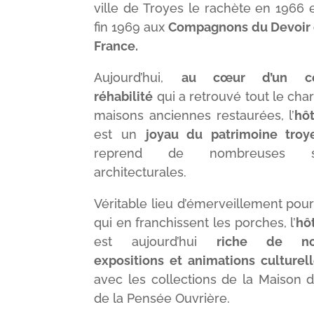
ville de Troyes le rachète en 1966 et
fin 1969 aux
Compagnons du Devoir 
France.
Aujourd’hui,
au cœur d’un cen
réhabilité
qui a retrouvé tout le ch
maisons anciennes restaurées, l’
hô
est un
joyau du patrimoine troy
reprend de nombreuses spéc
architecturales.
Véritable lieu d’émerveillement pou
qui en franchissent les porches, l’
hô
est aujourd’hui
riche de no
expositions et animations culturel
avec les collections de la Maison de
de la Pensée Ouvrière.