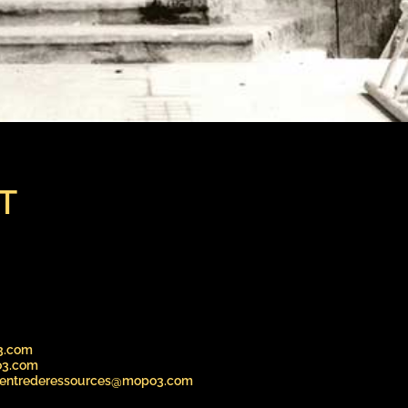
T
3.com
o3.com
entrederessources@mopo3.com