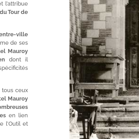
 l’attribue
du Tour de
tre-ville
arme de ses
tel Mauroy
en
dont il
ificités
r tous ceux
tel Mauroy
mbreuses
les
en lien
 l’Outil et