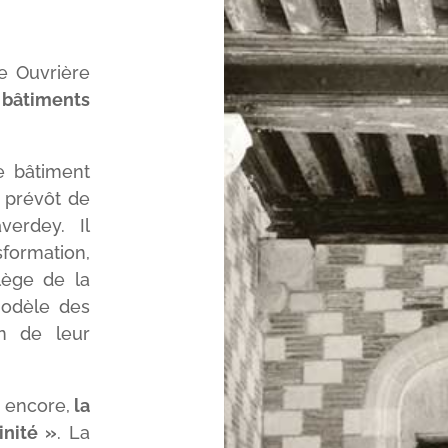
Y
ée Ouvrière
 bâtiments
le bâtiment
, prévôt de
erdey. Il
formation,
llège de la
 modèle des
in de leur
i encore,
la
inité »
. La